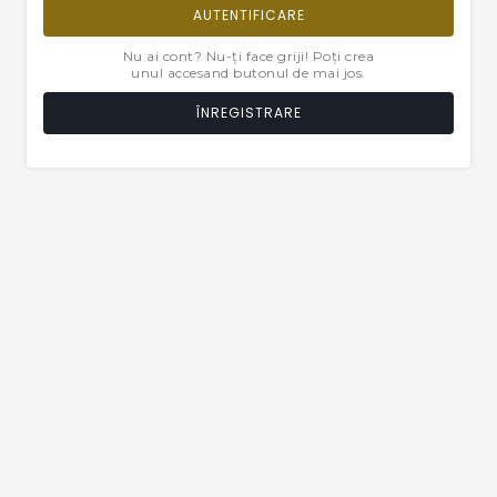
AUTENTIFICARE
Nu ai cont? Nu-ți face griji! Poți crea
unul accesand butonul de mai jos.
ÎNREGISTRARE