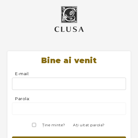
Bine ai venit
E-mail:
Parola:
Ţine minte?
Aţi uitat parola?