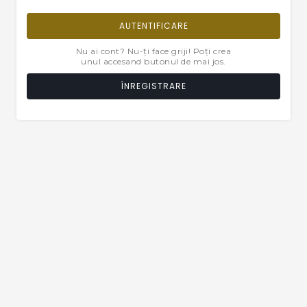
AUTENTIFICARE
Nu ai cont? Nu-ți face griji! Poți crea
unul accesand butonul de mai jos.
ÎNREGISTRARE