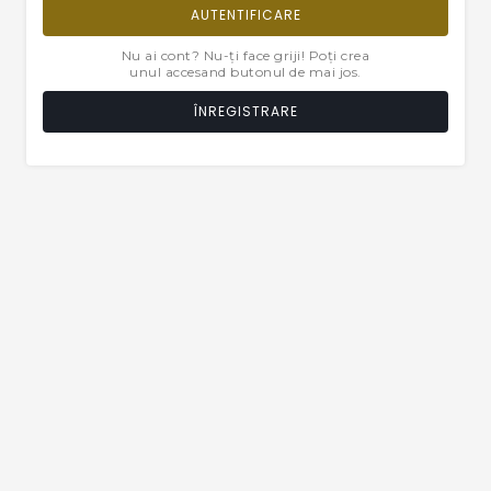
AUTENTIFICARE
Nu ai cont? Nu-ți face griji! Poți crea
unul accesand butonul de mai jos.
ÎNREGISTRARE