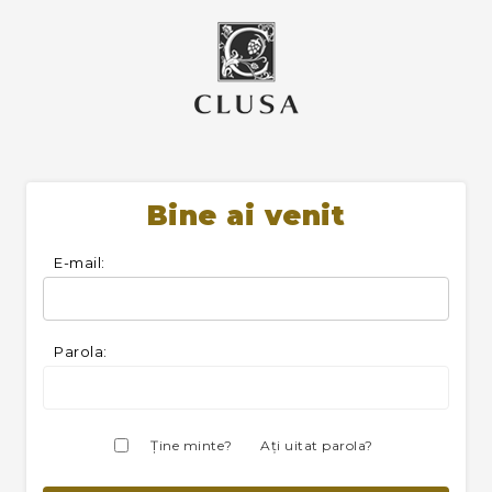
Bine ai venit
E-mail:
Parola:
Ţine minte?
Aţi uitat parola?