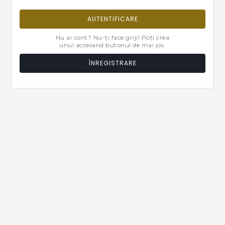
AUTENTIFICARE
Nu ai cont? Nu-ți face griji! Poți crea
unul accesand butonul de mai jos.
ÎNREGISTRARE