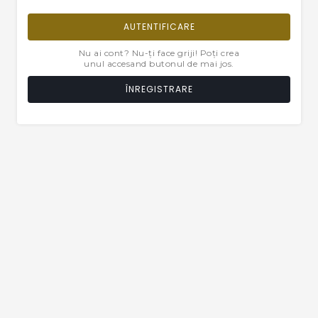
AUTENTIFICARE
Nu ai cont? Nu-ți face griji! Poți crea
unul accesand butonul de mai jos.
ÎNREGISTRARE