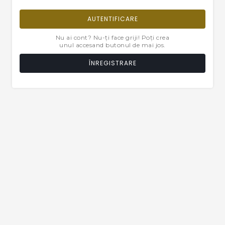
AUTENTIFICARE
Nu ai cont? Nu-ți face griji! Poți crea
unul accesand butonul de mai jos.
ÎNREGISTRARE