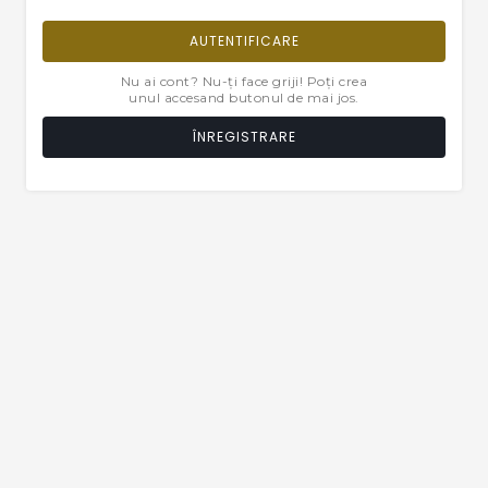
AUTENTIFICARE
Nu ai cont? Nu-ți face griji! Poți crea
unul accesand butonul de mai jos.
ÎNREGISTRARE