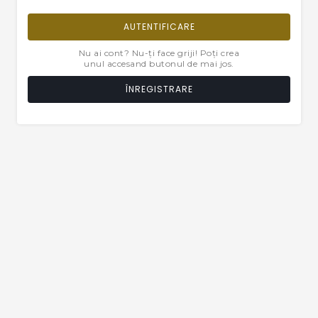
AUTENTIFICARE
Nu ai cont? Nu-ți face griji! Poți crea
unul accesand butonul de mai jos.
ÎNREGISTRARE