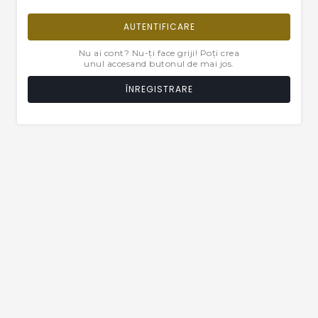
AUTENTIFICARE
Nu ai cont? Nu-ți face griji! Poți crea
unul accesand butonul de mai jos.
ÎNREGISTRARE