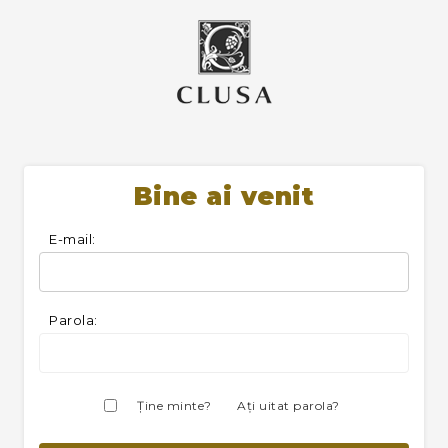
Bine ai venit
E-mail:
Parola:
Ţine minte?
Aţi uitat parola?