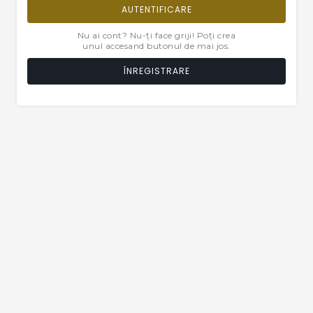
AUTENTIFICARE
Nu ai cont? Nu-ți face griji! Poți crea
unul accesand butonul de mai jos.
ÎNREGISTRARE