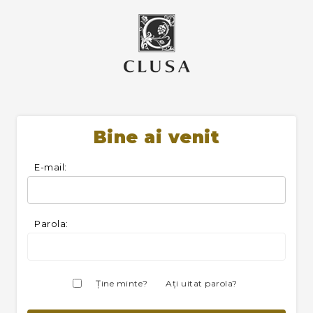
Bine ai venit
E-mail:
Parola:
Ţine minte?
Aţi uitat parola?