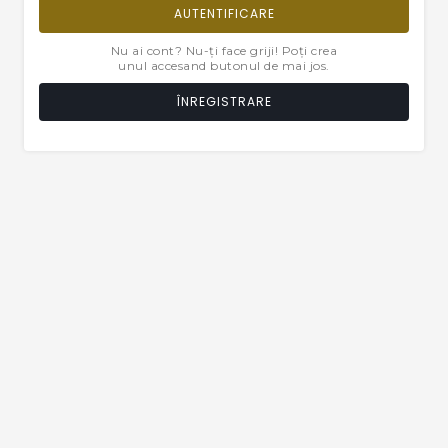
AUTENTIFICARE
Nu ai cont? Nu-ți face griji! Poți crea
unul accesand butonul de mai jos.
ÎNREGISTRARE