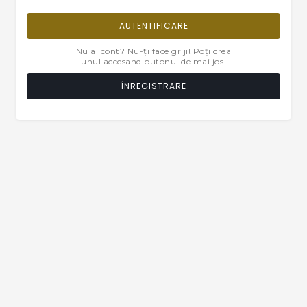
AUTENTIFICARE
Nu ai cont? Nu-ți face griji! Poți crea
unul accesand butonul de mai jos.
ÎNREGISTRARE