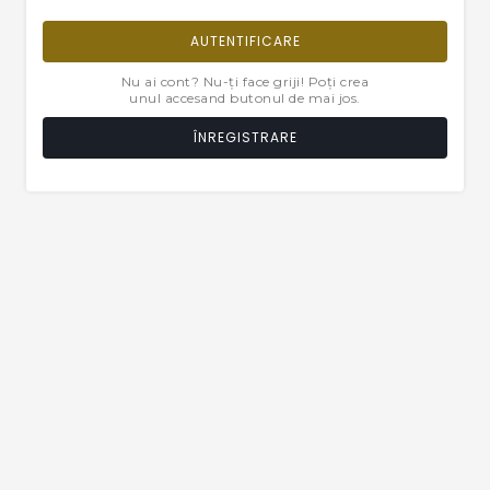
AUTENTIFICARE
Nu ai cont? Nu-ți face griji! Poți crea
unul accesand butonul de mai jos.
ÎNREGISTRARE