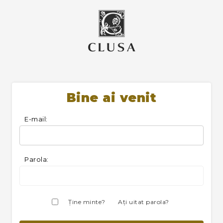
Bine ai venit
E-mail:
Parola:
Ţine minte?
Aţi uitat parola?