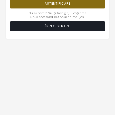
AUTENTIFICARE
Nu ai cont? Nu-ți face griji! Poți crea
unul accesand butonul de mai jos.
ÎNREGISTRARE