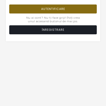
AUTENTIFICARE
Nu ai cont? Nu-ți face griji! Poți crea
unul accesand butonul de mai jos.
ÎNREGISTRARE