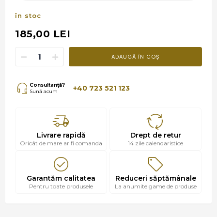
în stoc
185,00 LEI
ADAUGĂ ÎN COȘ
Consultanță?
+40 723 521 123
Sună acum
Livrare rapidă
Drept de retur
Oricât de mare ar fi comanda
14 zile calendaristice
Garantăm calitatea
Reduceri săptămânale
Pentru toate produsele
La anumite game de produse