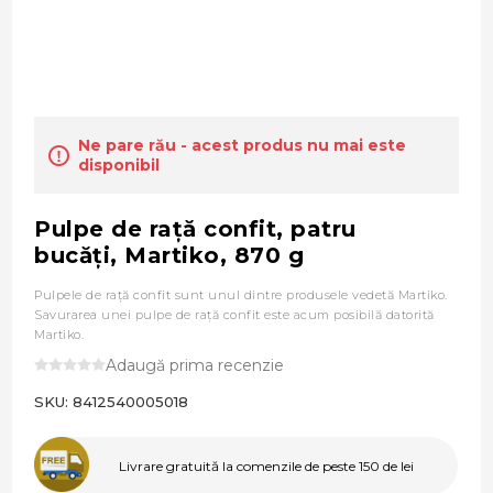
Ne pare rău - acest produs nu mai este
disponibil
Pulpe de raţă confit, patru
bucăţi, Martiko, 870 g
Pulpele de rață confit sunt unul dintre produsele vedetă Martiko.
Savurarea unei pulpe de rață confit este acum posibilă datorită
Martiko.
Adaugă prima recenzie
SKU:
8412540005018
Livrare gratuită la comenzile de peste 150 de lei