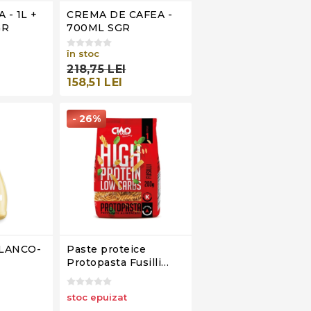
- 1L +
CREMA DE CAFEA -
GR
700ML SGR
în stoc
218,75 LEI
158,51 LEI
- 26%
LANCO-
Paste proteice
Protopasta Fusilli
Stage 1, Ciao Carb,
200g
stoc epuizat