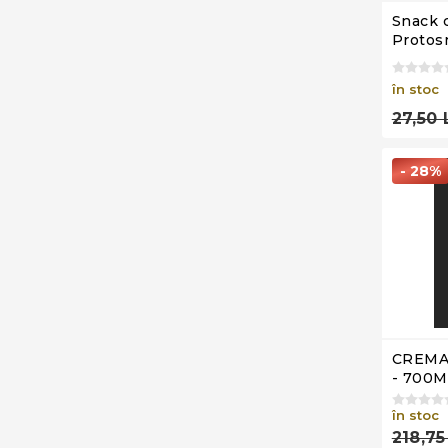
Snack 
Protosn
măsline
100g
în stoc
27,50 
- 28%
CREMA
- 700M
în stoc
218,75