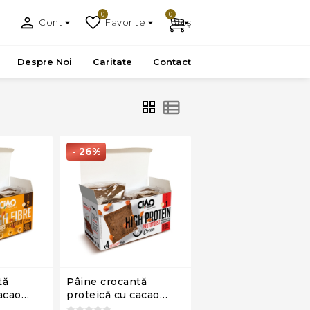
0
0
Cont
Favorite
Coș
Despre Noi
Caritate
Contact
- 26%
tă
Pâine crocantă
acao
proteică cu cacao
age 2,
Prototoast, Ciao Carb,