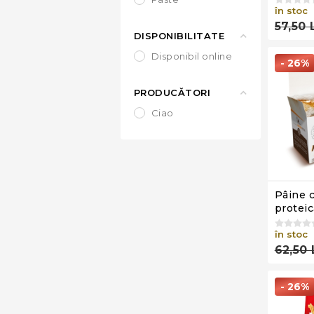
în stoc
57,50 
DISPONIBILITATE
disponibil online
- 26%
PRODUCĂTORI
ciao
Pâine 
proteic
Prototo
Ciao C
în stoc
(4x50g
62,50 
- 26%