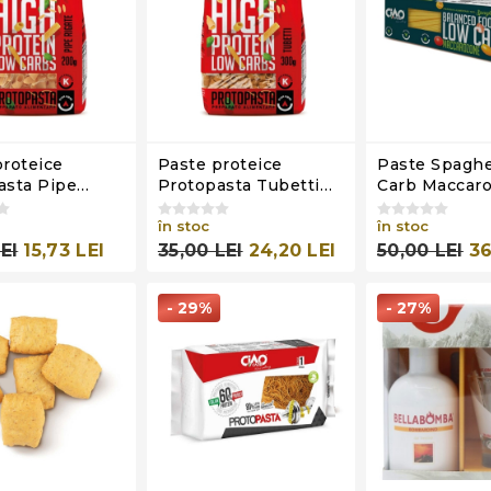
proteice
Paste proteice
Paste Spaghe
asta Pipe
Protopasta Tubetti
Carb Maccaro
Stage 1, Ciao
Stage 1, Ciao Carb,
Stage 3, Ciao
200g
300g
în stoc
250g
în stoc
LEI
15,73 LEI
35,00 LEI
24,20 LEI
50,00 LEI
36
- 29%
- 27%