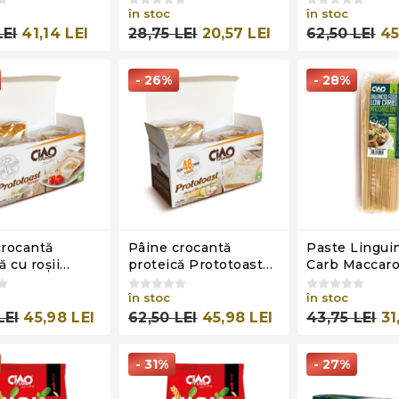
în stoc
Ciao Carb, 2
în stoc
(4x50g)
LEI
41,14 LEI
28,75 LEI
20,57 LEI
62,50 LEI
45
- 26%
- 28%
crocantă
Pâine crocantă
Paste Lingui
ă cu roşii
proteică Prototoast
Carb Maccaro
ast Stage 2,
Stage 2 Naturale, Ciao
Stage 3, Ciao
arb, 200g
Carb, 200g (4x50g)
în stoc
250g
în stoc
)
LEI
45,98 LEI
62,50 LEI
45,98 LEI
43,75 LEI
31
- 31%
- 27%