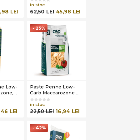
00g
200g (4x50g)
în stoc
,98 LEI
62,50 LEI
45,98 LEI
- 25%
ne Low-
Paste Penne Low-
zone,
Carb Maccarozone,
 Carb,
Stage 3, Ciao Carb,
250g
în stoc
,46 LEI
22,50 LEI
16,94 LEI
- 42%