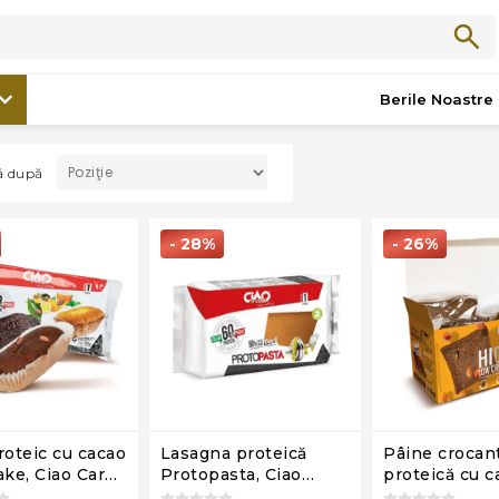
/
Noutăți
Noutăți
Berile Noastre
ză după
- 28%
- 26%
roteic cu cacao
Lasagna proteică
Pâine crocan
ke, Ciao Carb,
Protopasta, Ciao
proteică cu c
Carb, 150g
Prototoast St