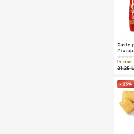
Paste 
Protop
Rigate 
Carb, 
în stoc
21,25 
- 25%