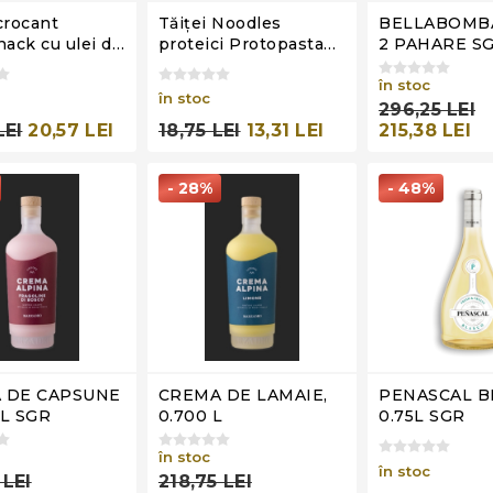
crocant
Tăiței Noodles
BELLABOMBA 
ack cu ulei de
proteici Protopasta
2 PAHARE S
, Ciao Carb,
Stage 1, Ciao Carb,
140g
în stoc
în stoc
296,25 LEI
LEI
20,57 LEI
18,75 LEI
13,31 LEI
215,38 LEI
- 28%
- 48%
 DE CAPSUNE
CREMA DE LAMAIE,
PENASCAL B
L SGR
0.700 L
0.75L SGR
în stoc
în stoc
 LEI
218,75 LEI