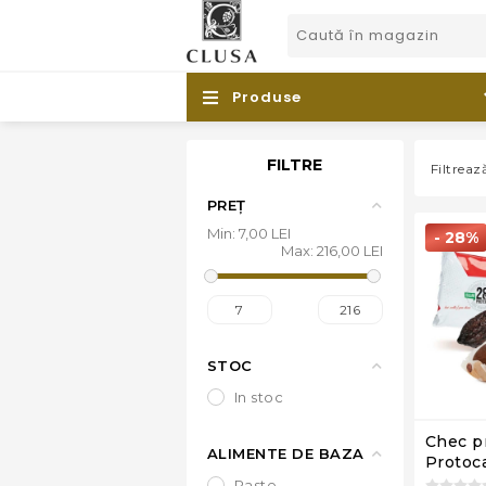
Produse
FILTRE
Filtrea
PREȚ
Min:
7,00 LEI
- 28%
Max:
216,00 LEI
7
216
STOC
in stoc
Chec p
ALIMENTE DE BAZA
Protoca
180g
paste