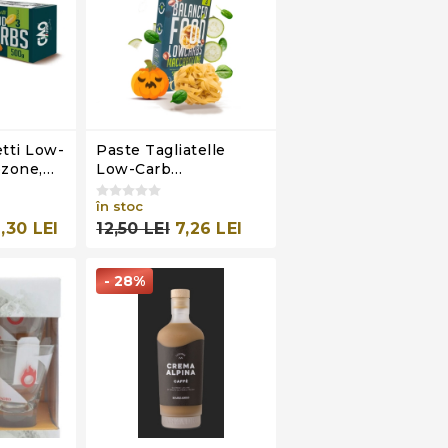
tti Low-
Paste Tagliatelle
zone,
Low-Carb
 Carb,
Maccarozone, Stage
3, Ciao Carb, 100g
în stoc
,30 LEI
12,50 LEI
7,26 LEI
- 28%