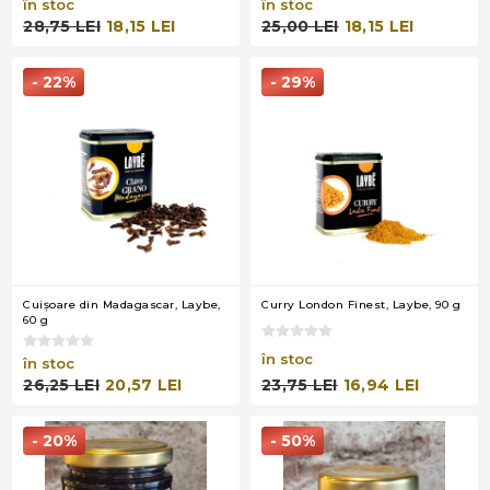
în stoc
în stoc
28,75 LEI
18,15 LEI
25,00 LEI
18,15 LEI
- 22%
- 29%
Cuişoare din Madagascar, Laybe,
Curry London Finest, Laybe, 90 g
60 g
în stoc
în stoc
23,75 LEI
16,94 LEI
26,25 LEI
20,57 LEI
- 20%
- 50%