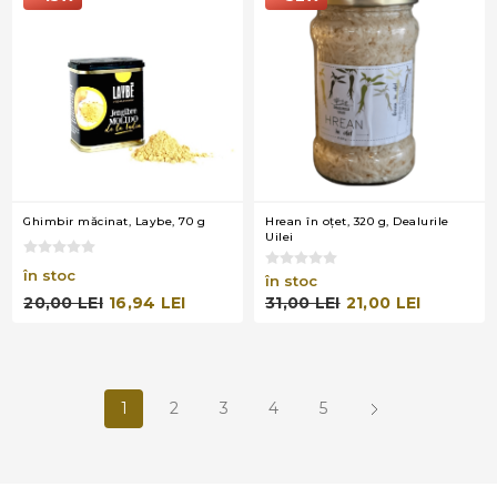
Ghimbir măcinat, Laybe, 70 g
Hrean în oţet, 320 g, Dealurile
Uilei
în stoc
în stoc
20,00 LEI
16,94 LEI
31,00 LEI
21,00 LEI
1
2
3
4
5