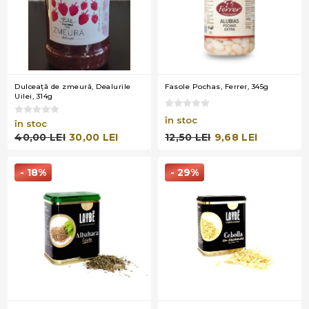
Dulceaţă de zmeură, Dealurile
Fasole Pochas, Ferrer, 345g
Uilei, 314g
în stoc
în stoc
12,50 LEI
9,68 LEI
40,00 LEI
30,00 LEI
- 18%
- 29%