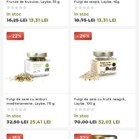
Frunze de busuioc, Laybe, 35 g
Fulgi de ceapă, Laybe, 45g
în stoc
în stoc
16,25 LEI
13,31 LEI
18,75 LEI
13,31 LEI
- 22%
- 26%
Fulgi de sare cu ierburi
Fulgi de sare cu trufă neagră,
mediteraneene, Laybe, 115 g
Laybe, 100 g
în stoc
în stoc
32,50 LEI
25,41 LEI
70,00 LEI
52,03 LEI
- 15%
- 32%