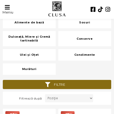
Bacănie
Meniu
Alimente de bază
Sosuri
Dulceață, Miere și Cremă
Conserve
tartinabilă
Ulei și Oțet
Condimente
Murături
FILTRE
Filtrează după