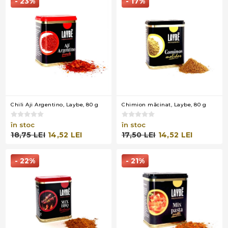
- 23%
- 17%
Chili Aji Argentino, Laybe, 80 g
Chimion măcinat, Laybe, 80 g
în stoc
în stoc
18,75 LEI
14,52 LEI
17,50 LEI
14,52 LEI
- 22%
- 21%