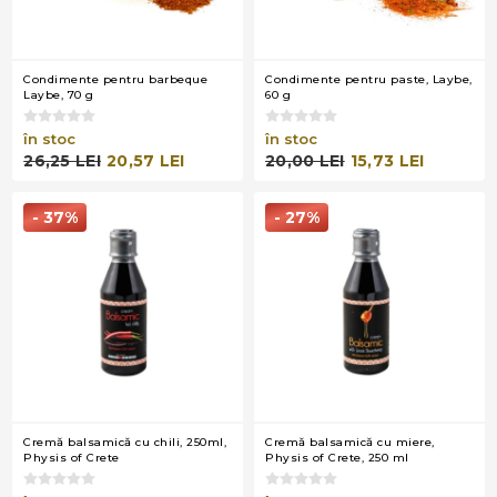
Condimente pentru barbeque
Condimente pentru paste, Laybe,
Laybe, 70 g
60 g
în stoc
în stoc
26,25 LEI
20,57 LEI
20,00 LEI
15,73 LEI
- 37%
- 27%
Cremă balsamică cu chili, 250ml,
Cremă balsamică cu miere,
Physis of Crete
Physis of Crete, 250 ml