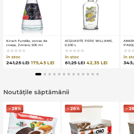
Kirsch Fundão, coniac de
ACQUAVITE PERE WILLIAMS,
AMAR
cireşe, Zimbro, 500 ml
0.200 L
PASQU
în stoc
în stoc
în st
241,25 LEI
175,45 LEI
61,25 LEI
42,35 LEI
343,
Noutățile săptămânii
- 28%
- 26%
- 2