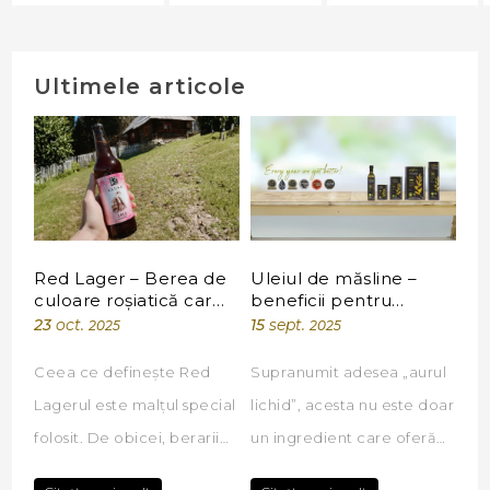
Ultimele articole
Red Lager – Berea de
Uleiul de măsline –
culoare roșiatică care
beneficii pentru
unește tradiția cu
sănătate și tipuri de
23
oct.
15
sept.
2025
2025
pasiunea
uleiuri
Ceea ce definește Red
Supranumit adesea „aurul
Lagerul este malțul special
lichid”, acesta nu este doar
folosit. De obicei, berarii
un ingredient care oferă
combină malțuri de tip
savoare preparatelor, ci și