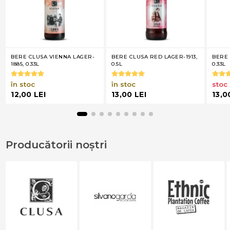
BERE CLUSA VIENNA LAGER-
BERE CLUSA RED LAGER-1913,
BERE 
1885, 0.33L
0.5L
0.33L
în stoc
în stoc
stoc
12,00 LEI
13,00 LEI
13,0
Producătorii noștri