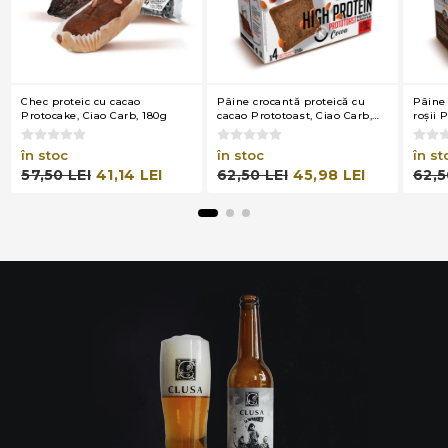
Chec proteic cu cacao
Pâine crocantă proteică cu
Pâine 
Protocake, Ciao Carb, 180g
cacao Prototoast, Ciao Carb,
roşii 
200g (4x50g)
Carb, 
în stoc
în stoc
în st
57,50 LEI
41,14 LEI
62,50 LEI
45,98 LEI
62,5