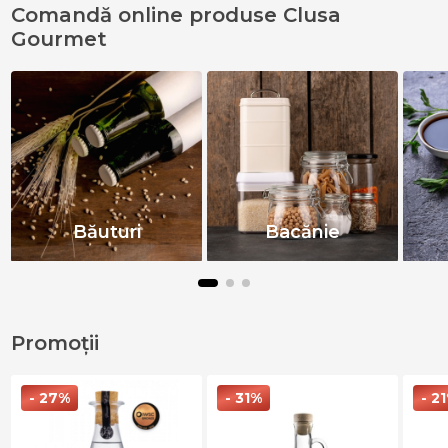
Comandă online produse Clusa
Gourmet
Băuturi
Bacănie
Promoții
- 27%
- 31%
- 2