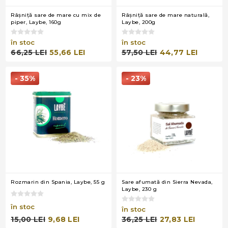
Râşniţă sare de mare cu mix de
Râşniţă sare de mare naturală,
piper, Laybe, 160g
Laybe, 200g
în stoc
în stoc
66,25 LEI
55,66 LEI
57,50 LEI
44,77 LEI
- 35%
- 23%
Rozmarin din Spania, Laybe, 55 g
Sare afumată din Sierra Nevada,
Laybe, 230 g
în stoc
în stoc
15,00 LEI
9,68 LEI
36,25 LEI
27,83 LEI