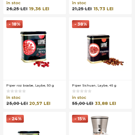
în stoc
în stoc
26,25 LEI
19,36 LEI
21,25 LEI
15,73 LEI
- 18%
- 38%
Piper roz boabe, Laybe, 50 g
Piper Sichuan, Laybe, 45 g
în stoc
în stoc
25,00 LEI
20,57 LEI
55,00 LEI
33,88 LEI
- 24%
- 15%