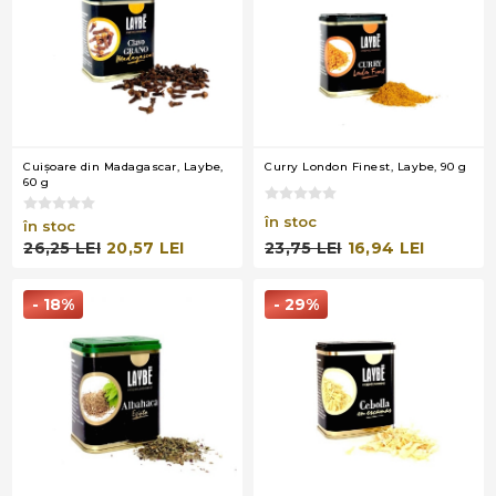
Cuişoare din Madagascar, Laybe,
Curry London Finest, Laybe, 90 g
60 g
în stoc
în stoc
23,75 LEI
16,94 LEI
26,25 LEI
20,57 LEI
- 18%
- 29%