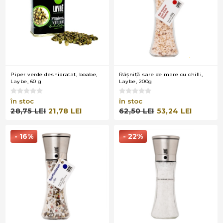
Piper verde deshidratat, boabe,
Râşniţă sare de mare cu chilli,
Laybe, 60 g
Laybe, 200g
în stoc
în stoc
28,75 LEI
21,78 LEI
62,50 LEI
53,24 LEI
- 16%
- 22%