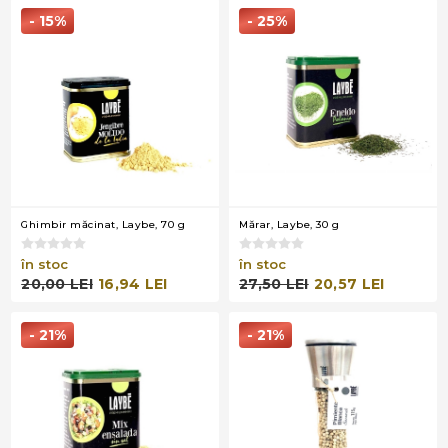
- 15%
- 25%
Ghimbir măcinat, Laybe, 70 g
Mărar, Laybe, 30 g
în stoc
în stoc
20,00 LEI
16,94 LEI
27,50 LEI
20,57 LEI
- 21%
- 21%