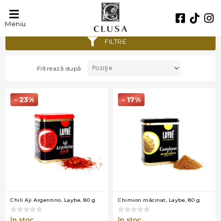
Condimente
Meniu
FILTRE
Filtrează după
- 23%
- 17%
Chili Aji Argentino, Laybe, 80 g
Chimion măcinat, Laybe, 80 g
în stoc
în stoc