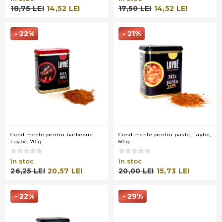
18,75 LEI
14,52 LEI
17,50 LEI
14,52 LEI
- 22%
- 21%
Condimente pentru barbeque
Condimente pentru paste, Laybe,
Laybe, 70 g
60 g
în stoc
în stoc
26,25 LEI
20,57 LEI
20,00 LEI
15,73 LEI
- 22%
- 29%