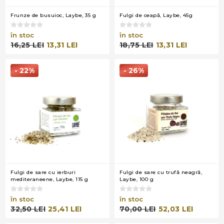
Frunze de busuioc, Laybe, 35 g
Fulgi de ceapă, Laybe, 45g
în stoc
în stoc
16,25 LEI
13,31 LEI
18,75 LEI
13,31 LEI
- 22%
- 26%
Fulgi de sare cu ierburi
Fulgi de sare cu trufă neagră,
mediteraneene, Laybe, 115 g
Laybe, 100 g
în stoc
în stoc
32,50 LEI
25,41 LEI
70,00 LEI
52,03 LEI