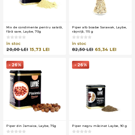
Mix de condimente pentru salată,
Piper alb boabe Sarawak, Laybe,
fără sare, Laybe, 70g
râşniţă, 115 g
în stoc
în stoc
20,00 LEI
15,73 LEI
82,50 LEI
65,34 LEI
- 26%
- 26%
Piper din Jamaica, Laybe, 75g
Piper negru măcinat Laybe, 90 g