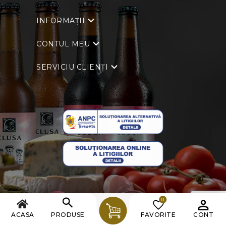
INFORMAȚII
CONTUL MEU
SERVICIU CLIENȚI
0
Copyright © 2026 Clusa. Toate drepturile rezervate.
ACASA
PRODUSE
FAVORITE
CONT
Powered by
nopCommerce
| Creat de
Ecom Digital