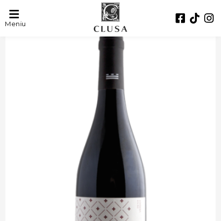
- 33%
Meniu