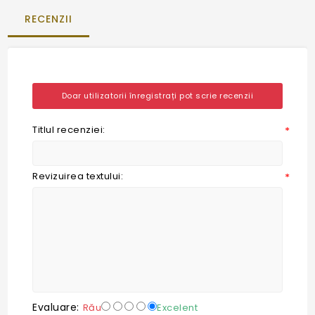
RECENZII
Doar utilizatorii înregistrați pot scrie recenzii
Titlul recenziei:
*
Revizuirea textului:
*
Evaluare:
Rău
Excelent