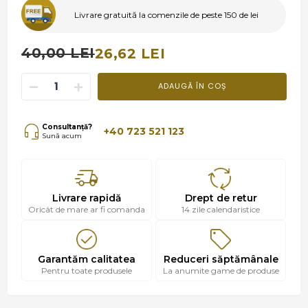
Livrare gratuită la comenzile de peste 150 de lei
40,00 LEI
26,62 LEI
ADAUGĂ ÎN COȘ
Consultanță?
+40 723 521 123
Sună acum
Livrare rapidă
Drept de retur
Oricât de mare ar fi comanda
14 zile calendaristice
Garantăm calitatea
Reduceri săptămânale
Pentru toate produsele
La anumite game de produse