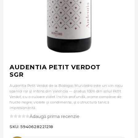
AUDENTIA PETIT VERDOT
SGR
Audentia Petit Verdot de la Bodegas Murviedro este un vin roșu
spaniol rar și intens din Valencia — produs 100% din soiul Petit
Verdot, cu o culoare violet închis profundă, arome complexe de
fructe negre, violete și condimente, și o structură tanică
impresionantă.
Adaugă prima recenzie
SKU:
5940628221218