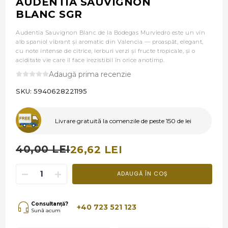
AUDENTIA SAUVIGNON
BLANC SGR
Audentia Sauvignon Blanc de la Bodegas Murviedro este un vin
alb spaniol vibrant și aromatic din Valencia — proaspăt, elegant,
cu note intense de citrice, ierburi verzi și fructe tropicale, și o
aciditate vie care îl face irezistibil în orice anotimp.
Adaugă prima recenzie
SKU:
5940628221195
Livrare gratuită la comenzile de peste 150 de lei
40,00 LEI
26,62 LEI
ADAUGĂ ÎN COȘ
Consultanță?
+40 723 521 123
Sună acum