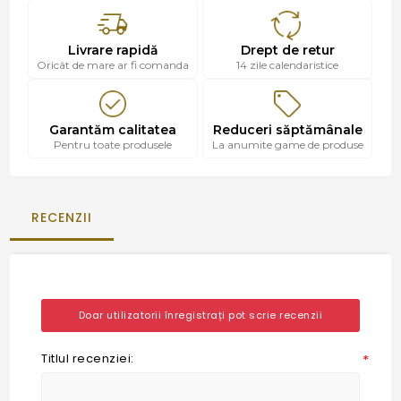
Livrare rapidă
Drept de retur
Oricât de mare ar fi comanda
14 zile calendaristice
Garantăm calitatea
Reduceri săptămânale
Pentru toate produsele
La anumite game de produse
RECENZII
Doar utilizatorii înregistrați pot scrie recenzii
Titlul recenziei:
*