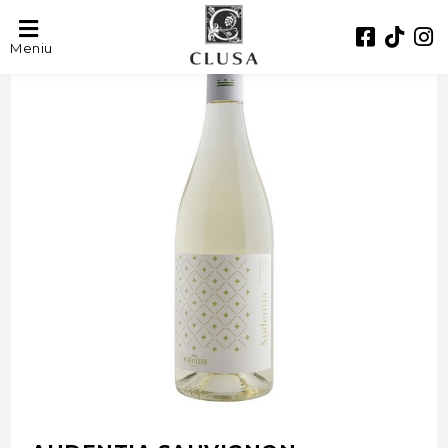
- 33%
Meniu