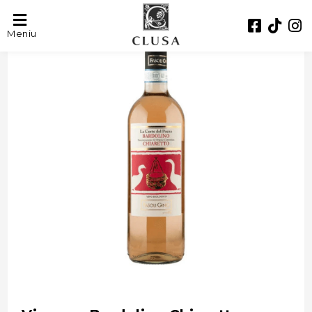
- 35%
Meniu