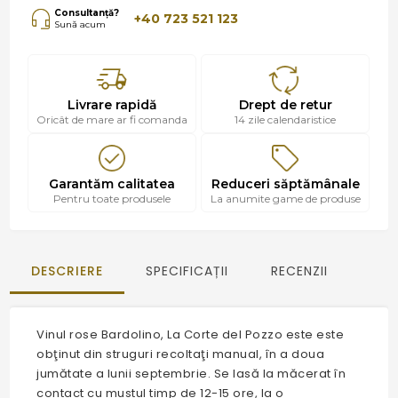
Consultanță?
+40 723 521 123
Sună acum
Livrare rapidă
Drept de retur
Oricât de mare ar fi comanda
14 zile calendaristice
Garantăm calitatea
Reduceri săptămânale
Pentru toate produsele
La anumite game de produse
DESCRIERE
SPECIFICAȚII
RECENZII
Vinul rose Bardolino, La Corte del Pozzo este este
obţinut din struguri recoltaţi manual, în a doua
jumătate a lunii septembrie. Se lasă la măcerat în
contact cu mustul timp de 12-15 ore, la o