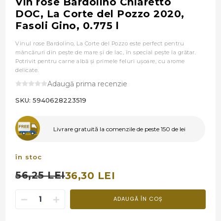
Vin rose Bardolino Chiaretto
DOC, La Corte del Pozzo 2020,
Fasoli Gino, 0.775 l
Vinul rose Bardolino, La Corte del Pozzo este perfect pentru
mâncăruri din pește de mare și de lac, în special pește la grătar.
Potrivit pentru carne albă și primele feluri ușoare, cu arome
delicate.
Adaugă prima recenzie
SKU:
5940628223519
Livrare gratuită la comenzile de peste 150 de lei
în stoc
56,25 LEI
36,30 LEI
ADAUGĂ ÎN COȘ