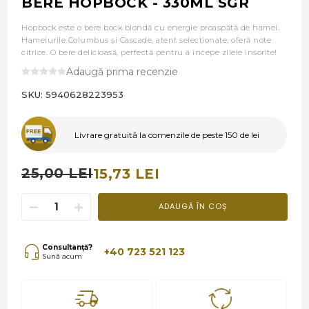
BERE HOPBOCK - 330ML SGR
Hopbock este o bere bock blondă cu energie proaspătă de hamei.
Hameiurile Columbus și Cascade, atent selecționate, oferă note
citrice. O bere delicioasă, perfectă pentru a începe zilele însorite!
Adaugă prima recenzie
SKU:
5940628223953
Livrare gratuită la comenzile de peste 150 de lei
25,00 LEI
15,73 LEI
ADAUGĂ ÎN COȘ
Consultanță?
+40 723 521 123
Sună acum