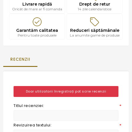
Livrare rapidă
Drept de retur
Oricât de mare ar fi comanda
14 zile calendaristice
Garantăm calitatea
Reduceri săptămânale
Pentru toate produsele
La anumite game de produse
RECENZII
Doar utilizatorii înregistrați pot scrie recenzii
Titlul recenziei:
*
Revizuirea textului:
*