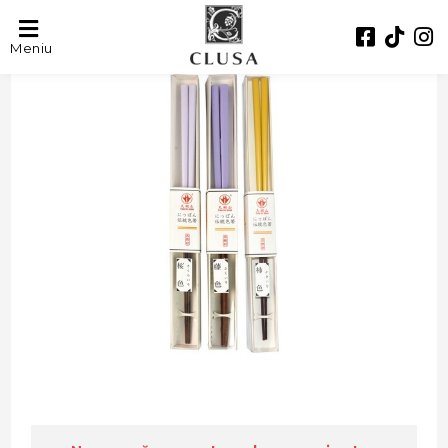
- 33%
Meniu