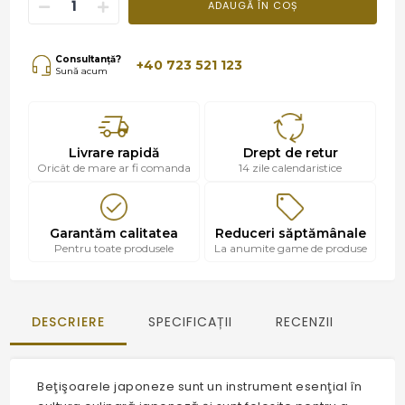
ADAUGĂ ÎN COȘ
Consultanță?
+40 723 521 123
Sună acum
Livrare rapidă
Drept de retur
Oricât de mare ar fi comanda
14 zile calendaristice
Garantăm calitatea
Reduceri săptămânale
Pentru toate produsele
La anumite game de produse
DESCRIERE
SPECIFICAȚII
RECENZII
Beţişoarele japoneze sunt un instrument esenţial în