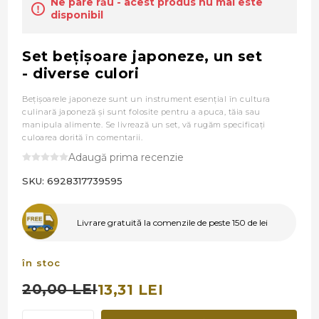
Ne pare rău - acest produs nu mai este
disponibil
Set beţişoare japoneze, un set
- diverse culori
Beţişoarele japoneze sunt un instrument esenţial în cultura
culinară japoneză şi sunt folosite pentru a apuca, tăia sau
manipula alimente. Se livrează un set, vă rugăm specificați
culoarea dorită în comentarii.
Adaugă prima recenzie
SKU:
6928317739595
Livrare gratuită la comenzile de peste 150 de lei
în stoc
20,00 LEI
13,31 LEI