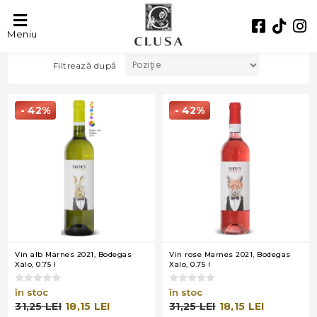
BODEGAS XALO
Meniu
Filtrează după
- 42%
- 42%
Vin alb Marnes 2021, Bodegas
Vin rose Marnes 2021, Bodegas
Xalo, 0.75 l
Xalo, 0.75 l
în stoc
în stoc
31,25 LEI
18,15 LEI
31,25 LEI
18,15 LEI