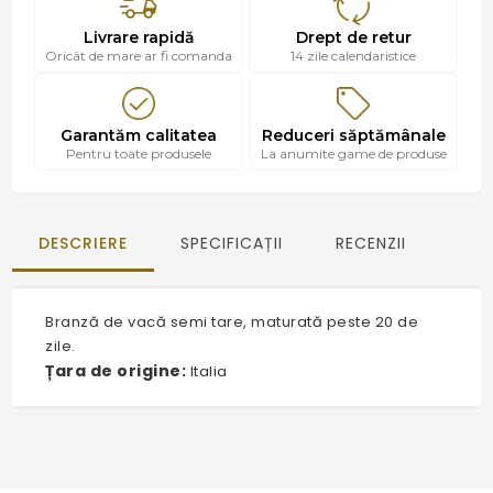
Livrare rapidă
Drept de retur
Oricât de mare ar fi comanda
14 zile calendaristice
Garantăm calitatea
Reduceri săptămânale
Pentru toate produsele
La anumite game de produse
DESCRIERE
SPECIFICAȚII
RECENZII
Branză de vacă semi tare, maturată peste 20 de
zile.
Țara de origine:
Italia