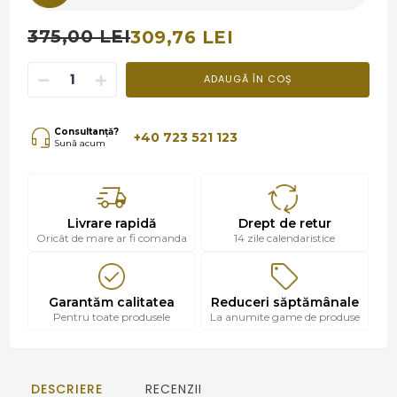
375,00 LEI
309,76 LEI
ADAUGĂ ÎN COȘ
Consultanță?
+40 723 521 123
Sună acum
Livrare rapidă
Drept de retur
Oricât de mare ar fi comanda
14 zile calendaristice
Garantăm calitatea
Reduceri săptămânale
Pentru toate produsele
La anumite game de produse
DESCRIERE
RECENZII