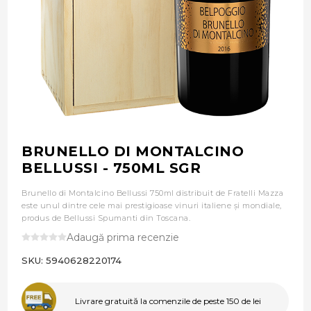
BRUNELLO DI MONTALCINO
BELLUSSI - 750ML SGR
Brunello di Montalcino Bellussi 750ml distribuit de Fratelli Mazza
este unul dintre cele mai prestigioase vinuri italiene și mondiale,
produs de Bellussi Spumanti din Toscana.
Adaugă prima recenzie
SKU:
5940628220174
Livrare gratuită la comenzile de peste 150 de lei