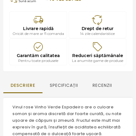
Sună acum
Livrare rapidă
Drept de retur
Oricât de mare ar fi comanda
14 zile calendaristice
Garantăm calitatea
Reduceri săptămânale
Pentru toate produsele
La anumite game de produse
DESCRIERE
SPECIFICAȚII
RECENZII
Vinul rose Vinho Verde Espadeiro are o culoare
somon și aroma discretă dar foarte curată, cu note
ușoare de căpșuni și zmeură. Fructul este mult mai
expresiv în gură, însuflețit de aciditatea echilibrată
compensată de o dulceață foarte ușoară.