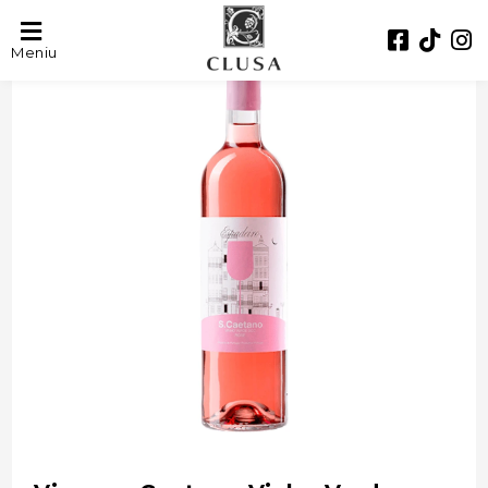
- 42%
Meniu