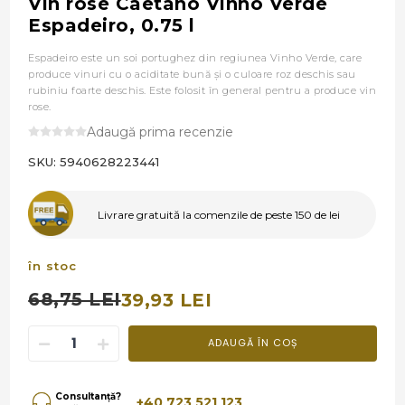
Vin rose Caetano Vinho Verde
Espadeiro, 0.75 l
Espadeiro este un soi portughez din regiunea Vinho Verde, care
produce vinuri cu o aciditate bună și o culoare roz deschis sau
rubiniu foarte deschis. Este folosit în general pentru a produce vin
rose.
Adaugă prima recenzie
SKU:
5940628223441
Livrare gratuită la comenzile de peste 150 de lei
în stoc
68,75 LEI
39,93 LEI
ADAUGĂ ÎN COȘ
Consultanță?
+40 723 521 123