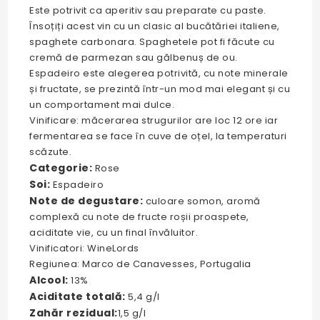
Este potrivit ca aperitiv sau preparate cu paste.
Însoțiți acest vin cu un clasic al bucătăriei italiene,
spaghete carbonara. Spaghetele pot fi făcute cu
cremă de parmezan sau gălbenuș de ou.
Espadeiro este alegerea potrivită, cu note minerale
și fructate, se prezintă într-un mod mai elegant și cu
un comportament mai dulce.
Vinificare: măcerarea strugurilor are loc 12 ore iar
fermentarea se face în cuve de oțel, la temperaturi
scăzute.
Categorie:
Rose
Soi:
Espadeiro
Note de degustare:
culoare somon, aromă
complexă cu note de fructe roșii proaspete,
aciditate vie, cu un final învăluitor.
Vinificatori: WineLords
Regiunea: Marco de Canavesses, Portugalia
Alcool:
13%
Aciditate totală:
5,4 g/l
Zahăr rezidual:
1,5 g/l