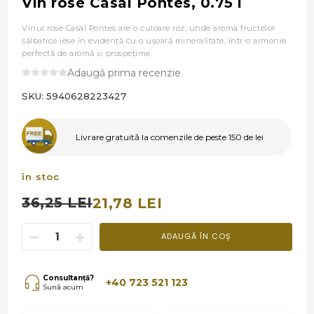
Vin rose Casal Pontes, 0.75 l
Vinul rose Casal Pontes are o culoare roz, unde aroma fructelor
sălbatice iese în evidență cu o ușoară mineralitate, într-o armonie
perfectă de aromă și prospețime.
Adaugă prima recenzie
SKU:
5940628223427
Livrare gratuită la comenzile de peste 150 de lei
în stoc
36,25 LEI
21,78 LEI
ADAUGĂ ÎN COȘ
Consultanță?
+40 723 521 123
Sună acum