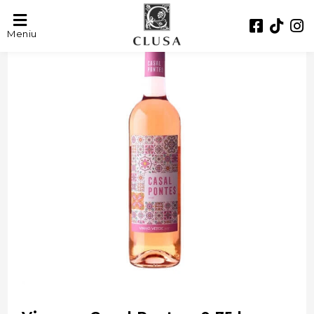
- 40%
Meniu