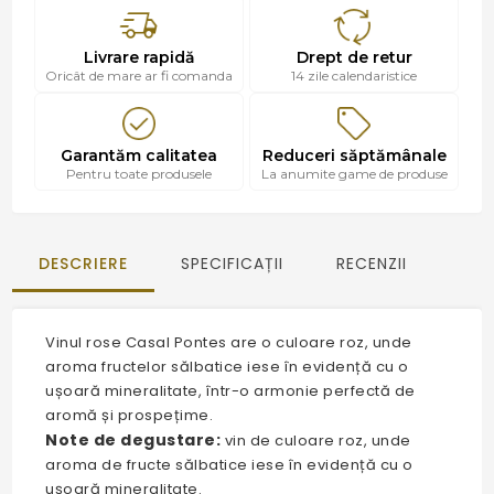
Livrare rapidă
Drept de retur
Oricât de mare ar fi comanda
14 zile calendaristice
Garantăm calitatea
Reduceri săptămânale
Pentru toate produsele
La anumite game de produse
DESCRIERE
SPECIFICAȚII
RECENZII
Vinul rose Casal Pontes are o culoare roz, unde
aroma fructelor sălbatice iese în evidență cu o
ușoară mineralitate, într-o armonie perfectă de
aromă și prospețime.
Note de degustare:
vin de culoare roz, unde
aroma de fructe sălbatice iese în evidență cu o
ușoară mineralitate.