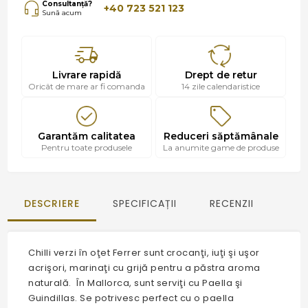
Consultanță?
+40 723 521 123
Sună acum
Livrare rapidă
Drept de retur
Oricât de mare ar fi comanda
14 zile calendaristice
Garantăm calitatea
Reduceri săptămânale
Pentru toate produsele
La anumite game de produse
DESCRIERE
SPECIFICAȚII
RECENZII
Chilli verzi în oţet Ferrer sunt crocanţi, iuţi şi uşor
acrişori, marinaţi cu grijă pentru a păstra aroma
naturală. În Mallorca, sunt serviţi cu Paella şi
Guindillas. Se potrivesc perfect cu o paella