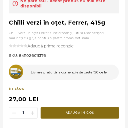
Ne pare rău - acest produs nu mai este
disponibil
Chilli verzi în oţet, Ferrer, 415g
Chilli verzi în oţet Ferrer sunt crocanţi, iuţi şi uşor acrişori,
marinaţi cu grijă pentru a păstra aroma naturală.
Adaugă prima recenzie
SKU:
8411026011376
Livrare gratuită la comenzile de peste 150 de lei
în stoc
27,00 LEI
ADAUGĂ ÎN COȘ