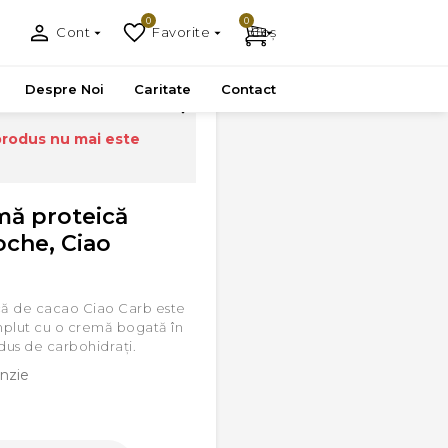
0
0
Cont
Favorite
Coș
rb, 55g
Despre Noi
Caritate
Contact
produs nu mai este
mă proteică
che, Ciao
că de cacao Ciao Carb este
mplut cu o cremă bogată în
dus de carbohidrați.
nzie