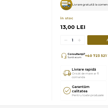
Livrare gratuită la comenzi
în stoc
13,00 LEI
Consultanță?
+40 723 521 
Sună acum
Livrare rapidă
Oricât de mare ar fi
comanda
Garantăm
calitatea
Pentru toate produsele