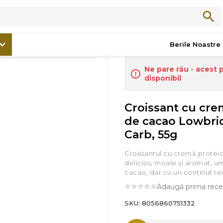
/
Noutăți
/
Croissant cu cremă proteică de cacao Lowbrioche, Ciao Ca
Berile Noastre
Ne pare rău - acest 
disponibil
Croissant cu cre
de cacao Lowbrio
Carb, 55g
Croissantul cu cremă protei
delicios, moale și aromat, u
cacao, dar cu un conținut re
Adaugă prima rece
SKU:
8056860751332