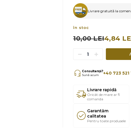
Livrare gratuită la comenzi
în stoc
10,00 LEI
4,84 LE
Consultanță?
+40 723 521 
Sună acum
Livrare rapidă
Oricât de mare ar fi
comanda
Garantăm
calitatea
Pentru toate produsele