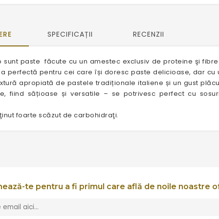
ERE
SPECIFICAȚII
RECENZII
 sunt paste făcute cu un amestec exclusiv de proteine ş​i fibr
a perfectă pentru cei care își doresc paste delicioase, dar cu 
xtură apropiată de pastele tradiționale italiene și un gust plăc
e, fiind sățioase și versatile – se potrivesc perfect cu sos
inut foarte scăzut de carbohidraţi.
ează-te pentru a fi primul care află de noile noastre o