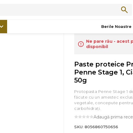
/
Noutăți
/
Paste proteice Protopasta Penne Stage 1, Ciao Carb, 
Berile Noastre
Ne pare rău - acest 
disponibil
Paste proteice P
Penne Stage 1, Ci
50g
Protopasta Penne Stage 1 de
făcute cu un amestec exclusiv
vegetale, concepute pentru 
carbohidraţi.
Adaugă prima rece
SKU:
8056860750656