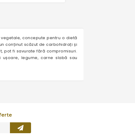
e vegetale, concepute pentru o dietă
un conținut scăzut de carbohidrați și
ut, pot fi savurate fără compromisuri.
uri ușoare, legume, carne slabă sau
ferte