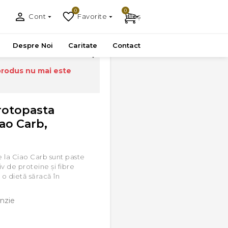
0
0
Cont
Favorite
Coș
50g
Despre Noi
Caritate
Contact
produs nu mai este
rotopasta
ao Carb,
 la Ciao Carb sunt paste
 de proteine ş​i fibre
o dietă săracă în
nzie