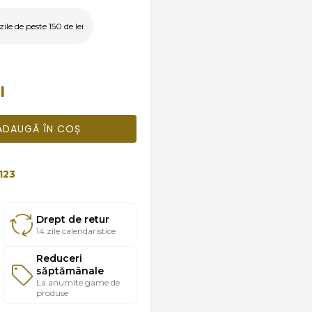
le de peste 150 de lei
I
ADAUGĂ ÎN COȘ
123
Drept de retur
14 zile calendaristice
Reduceri
săptămânale
La anumite game de
produse