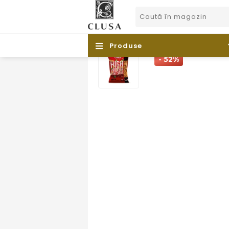
Produse
- 52%