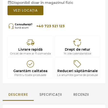
Disponibil doar în magazinul fizic
VEZI LOCAȚIA
Consultanță?
+40 723 521 123
Sună acum
Livrare rapidă
Drept de retur
Oricât de mare ar fi comanda
14 zile calendaristice
Garantăm calitatea
Reduceri săptămânale
Pentru toate produsele
La anumite game de produse
DESCRIERE
SPECIFICAȚII
RECENZII