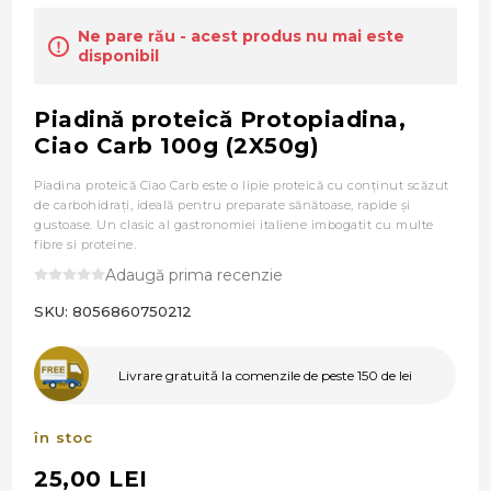
Ne pare rău - acest produs nu mai este
disponibil
Piadină proteică Protopiadina,
Ciao Carb 100g (2X50g)
Piadina proteică Ciao Carb este o lipie proteică cu conținut scăzut
de carbohidrați, ideală pentru preparate sănătoase, rapide și
gustoase. Un clasic al gastronomiei italiene imbogatit cu multe
fibre si proteine.
Adaugă prima recenzie
SKU:
8056860750212
Livrare gratuită la comenzile de peste 150 de lei
în stoc
25,00 LEI