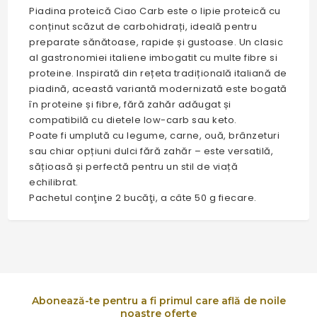
Piadina proteică Ciao Carb este o lipie proteică cu
conținut scăzut de carbohidrați, ideală pentru
preparate sănătoase, rapide și gustoase. Un clasic
al gastronomiei italiene imbogatit cu multe fibre si
proteine. Inspirată din rețeta tradițională italiană de
piadină, această variantă modernizată este bogată
în proteine și fibre, fără zahăr adăugat și
compatibilă cu dietele low-carb sau keto.
Poate fi umplută cu legume, carne, ouă, brânzeturi
sau chiar opțiuni dulci fără zahăr – este versatilă,
sățioasă și perfectă pentru un stil de viață
echilibrat.
Pachetul conţine 2 bucăţi, a câte 50 g fiecare.
Abonează-te pentru a fi primul care află de noile
noastre oferte