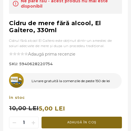
Ne pare rău - acest produs nu mai este
disponibil
Cidru de mere fără alcool, El
Gaitero, 330ml
Cidrul fără alcool El Gaitero este obţinut dintr-un amestec de
soiuri adecvate de mere şi dupa un procedeu tradiţional.
Adaugă prima recenzie
SKU:
5940628220754
Livrare gratuită la comenzile de peste 150 de lei
în stoc
10,00 LEI
5,00 LEI
ADAUGĂ ÎN COȘ