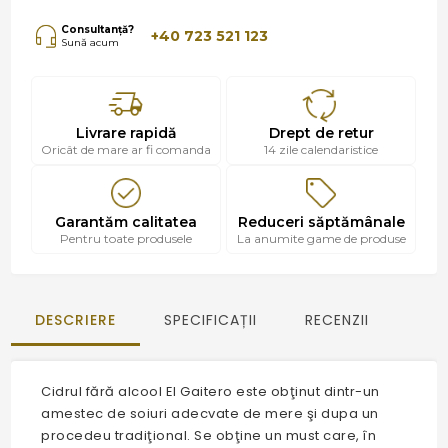
Consultanță?
+40 723 521 123
Sună acum
Livrare rapidă
Drept de retur
Oricât de mare ar fi comanda
14 zile calendaristice
Garantăm calitatea
Reduceri săptămânale
Pentru toate produsele
La anumite game de produse
DESCRIERE
SPECIFICAȚII
RECENZII
Cidrul fără alcool El Gaitero este obţinut dintr-un
amestec de soiuri adecvate de mere şi dupa un
procedeu tradiţional. Se obţine un must care, în