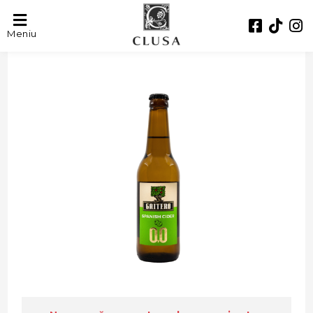
- 50%
Meniu