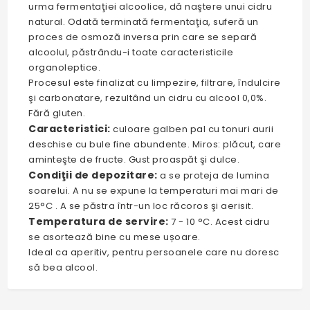
urma fermentaţiei alcoolice, dă naştere unui cidru
natural. Odată terminată fermentaţia, suferă un
proces de osmoză inversa prin care se separă
alcoolul, păstrându-i toate caracteristicile
organoleptice.
Procesul este finalizat cu limpezire, filtrare, îndulcire
şi carbonatare, rezultând un cidru cu alcool 0,0%.
Fără gluten.
Caracteristici:
culoare galben pal cu tonuri aurii
deschise cu bule fine abundente. Miros: plăcut, care
aminteşte de fructe. Gust proaspăt şi dulce.
Condiţii de depozitare:
a se proteja de lumina
soarelui. A nu se expune la temperaturi mai mari de
25°C . A se păstra într-un loc răcoros şi aerisit.
Temperatura de servire:
7 - 10 °C. Acest cidru
se asortează bine cu mese ușoare.
Ideal ca aperitiv, pentru persoanele care nu doresc
să bea alcool.