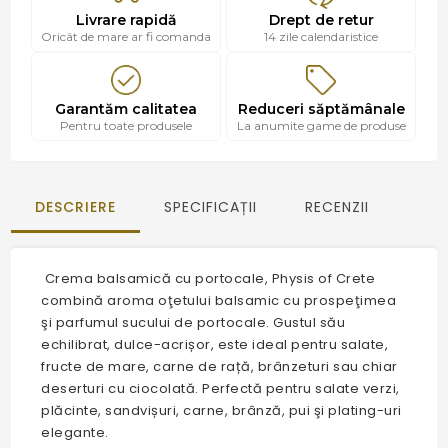
Livrare rapidă
Drept de retur
Oricât de mare ar fi comanda
14 zile calendaristice
Garantăm calitatea
Reduceri săptămânale
Pentru toate produsele
La anumite game de produse
DESCRIERE
SPECIFICAȚII
RECENZII
Crema balsamică cu portocale, Physis of Crete
combină aroma oţetului balsamic cu prospeţimea
şi parfumul sucului de portocale. Gustul său
echilibrat, dulce-acrișor, este ideal pentru salate,
fructe de mare, carne de rață, brânzeturi sau chiar
deserturi cu ciocolată. Perfectă pentru salate verzi,
plăcinte, sandvișuri, carne, brânză, pui şi plating-uri
elegante.