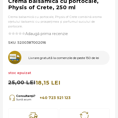
Cremă balsamică cu portocale,
Physis of Crete, 250 ml
Crema balsamică cu portocale, Physis of Crete combină aroma
oţetului balsamic cu prospeţimea şi parfumul sucului de
portocale.
Adaugă prima recenzie
SKU:
5200387002016
Livrare gratuită la comenzile de peste 150 de lei
stoc epuizat
25,00 LEI
18,15 LEI
Consultanță?
+40 723 521 123
Sună acum