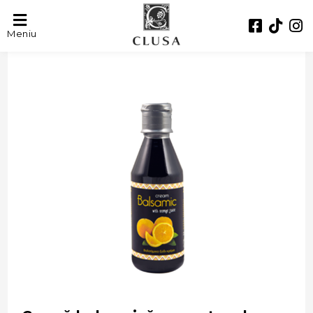
- 27%
Meniu