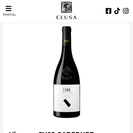
- 41%
Meniu