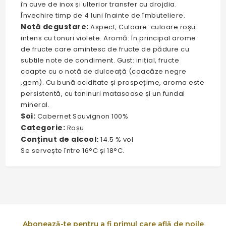
în cuve de inox și ulterior transfer cu drojdia.
Învechire timp de 4 luni înainte de îmbuteliere.
Notă degustare:
Aspect, Culoare: culoare roșu
intens cu tonuri violete. Aromă: În principal arome
de fructe care amintesc de fructe de pădure cu
subtile note de condiment. Gust: inițial, fructe
coapte cu o notă de dulceață (coacăze negre
,gem). Cu bună aciditate și prospețime, aroma este
persistentă, cu taninuri matasoase și un fundal
mineral.
Soi:
Cabernet Sauvignon 100%
Categorie:
Roșu
Conținut de alcool:
14.5 % vol
Se servește între 16°C și 18°C.
Abonează-te pentru a fi primul care află de noile