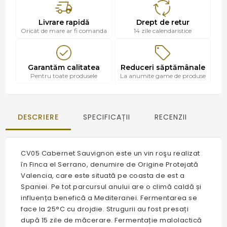
Livrare rapidă
Drept de retur
Oricât de mare ar fi comanda
14 zile calendaristice
Garantăm calitatea
Reduceri săptămânale
Pentru toate produsele
La anumite game de produse
DESCRIERE
SPECIFICAȚII
RECENZII
CV05 Cabernet Sauvignon este un vin roşu realizat
în Finca el Serrano, denumire de Origine Protejată
Valencia, care este situată pe coasta de est a
Spaniei. Pe tot parcursul anului are o climă caldă și
influența benefică a Mediteranei. Fermentarea se
face la 25°C cu drojdie. Strugurii au fost presați
după 15 zile de măcerare. Fermentație malolactică