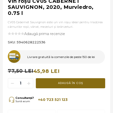
Vin roşu CV05 CABERNET
SAUVIGNON, 2020, Murviedro,
0.75 l
CV05 Cabernet Sauvignon este un vin roşu ideal pentru însoțirea
cărnurilor roșii, vânat, mezeluri și brânzeturi.
Adaugă prima recenzie
SKU:
5940628222536
Livrare gratuită la comenzile de peste 150 de lei
77,50 LEI
45,98 LEI
ADAUGĂ ÎN COȘ
Consultanță?
+40 723 521 123
Sună acum