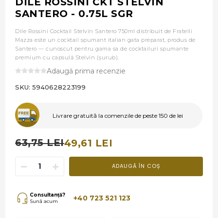
DILE ROSSINI CKT STELVIN
SANTERO - 0.75L SGR
Dile Rossini Cocktail Stelvin Santero 750ml distribuit de Fratelli
Mazza este un cocktail spumant italian gata preparat, produs de
Santero — cunoscut pentru gama sa de cocktailuri spumante
premium cu capsulă Stelvin (șurub).
Adaugă prima recenzie
SKU:
5940628223199
Livrare gratuită la comenzile de peste 150 de lei
63,75 LEI
49,61 LEI
ADAUGĂ ÎN COȘ
Consultanță?
+40 723 521 123
Sună acum