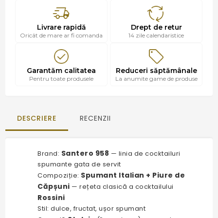
Livrare rapidă
Drept de retur
Oricât de mare ar fi comanda
14 zile calendaristice
Garantăm calitatea
Reduceri săptămânale
Pentru toate produsele
La anumite game de produse
DESCRIERE
RECENZII
Santero 958
Brand:
— linia de cocktailuri
spumante gata de servit
Spumant Italian + Piure de
Compoziție:
Căpșuni
— rețeta clasică a cocktailului
Rossini
Stil: dulce, fructat, ușor spumant