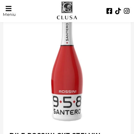
- 22%
Meniu