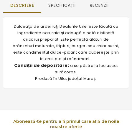
DESCRIERE
SPECIFICAȚII
RECENZII
Dulceaţa de ardei iuţi Dealurile Uilei este făcută cu
ingrediente naturale şi adaugă o notă distinctă
oricărui preparat. Este perfectă alături de
brânzeturi maturate, fripturi, burgeri sau chiar sushi,
este condimentul dulce-picant care cucerește prin
intensitate și rafinament.
Condiții de depozitare:
a se păstra la loc uscat
și răcoros.
Produsă în Uila, județul Mureș.
Abonează-te pentru a fi primul care află de noile
noastre oferte