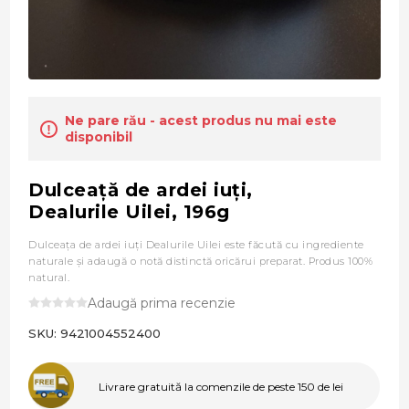
Ne pare rău - acest produs nu mai este
disponibil
Dulceaţă de ardei iuţi,
Dealurile Uilei, 196g
Dulceaţa de ardei iuţi Dealurile Uilei este făcută cu ingrediente
naturale şi adaugă o notă distinctă oricărui preparat. Produs 100%
natural.
Adaugă prima recenzie
SKU:
9421004552400
Livrare gratuită la comenzile de peste 150 de lei