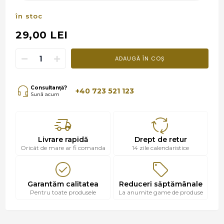
în stoc
29,00 LEI
ADAUGĂ ÎN COȘ
Consultanță?
+40 723 521 123
Sună acum
Livrare rapidă
Drept de retur
Oricât de mare ar fi comanda
14 zile calendaristice
Garantăm calitatea
Reduceri săptămânale
Pentru toate produsele
La anumite game de produse