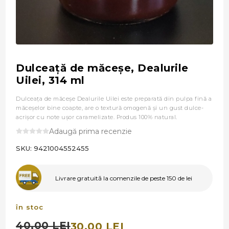
Dulceaţă de măceşe, Dealurile
Uilei, 314 ml
Dulceaţa de măceşe Dealurile Uilei este preparată din pulpa fină a
măceșelor bine coapte, are o textură omogenă și un gust dulce-
acrișor cu note ușor caramelizate. Produs 100% natural.
Adaugă prima recenzie
SKU:
9421004552455
Livrare gratuită la comenzile de peste 150 de lei
în stoc
40,00 LEI
30,00 LEI