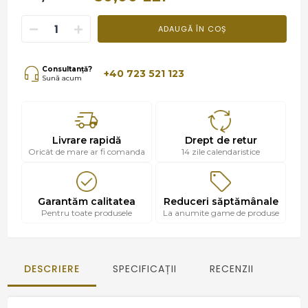
ADAUGĂ ÎN COȘ
Consultanță?
+40 723 521 123
Sună acum
Livrare rapidă
Drept de retur
Oricât de mare ar fi comanda
14 zile calendaristice
Garantăm calitatea
Reduceri săptămânale
Pentru toate produsele
La anumite game de produse
DESCRIERE
SPECIFICAȚII
RECENZII