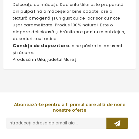
Dulceaţa de măceşe Dealurile Uilei este preparată
din pulpa fină a măceșelor bine coapte, are o
textură omogenă și un gust dulce-acrișor cu note
ușor caramelizate. Produs 100% natural. Este o
alegere delicioasă și hrănitoare pentru micul dejun,
deserturi sau tartine.
Condiții de depozitare:
a se păstra la loc uscat
și răcoros.
Produsă în Uila, județul Mureș.
Abonează-te pentru a fi primul care află de noile
noastre oferte