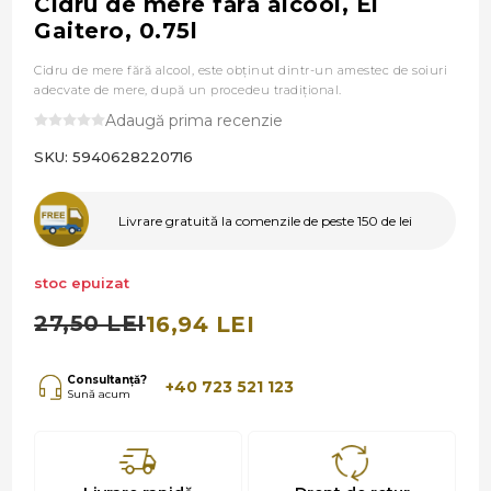
Cidru de mere fără alcool, El
Gaitero, 0.75l
Cidru de mere fără alcool, este obţinut dintr-un amestec de soiuri
adecvate de mere, după un procedeu tradiţional.
Adaugă prima recenzie
SKU:
5940628220716
Livrare gratuită la comenzile de peste 150 de lei
stoc epuizat
27,50 LEI
16,94 LEI
Consultanță?
+40 723 521 123
Sună acum