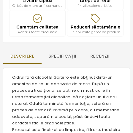
Livrare rapidă
Drept de retur
Oricât de mare ar fi comanda
14 zile calendaristice
Garantăm calitatea
Reduceri săptămânale
Pentru toate produsele
La anumite game de produse
DESCRIERE
SPECIFICAȚII
RECENZII
Cidrul fără alcool El Gaitero este obţinut dintr-un
amestec de soiuri adecvate de mere. După un
procedeu tradiţional se obtine un must, care în
urma fermentaţiei alcoolice, dă naştere unui cidru
natural. Odată terminată fermentaţia, suferă un
proces de osmoză inversă prin care, cu membrane
adecvate, separăm alcoolul, păstrându-i toate
caracteristicile organoleptice.
Procesul este finalizat cu limpezire, filtrare, îndulcire