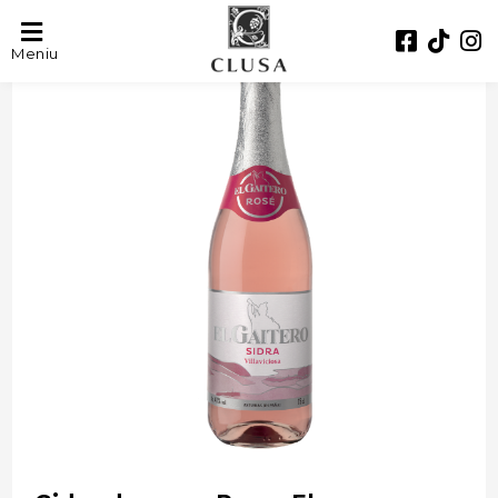
- 41%
Meniu