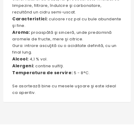
limpezire, filtrare, îndulcire şi carbonatare,
rezultând un cidru semi-uscat.
Caracteristici:
culoare roz pal cu bule abundente
şi fine.
Aroma:
proaspătă şi sinceră, unde predomină
aromele de fructe, mere şi citrice.
Gura: intrare ascuţită cu o aciditate definită, cu un
final lung.
Alcool:
4,1 % vol.
Alergeni:
contine sulfiţi.
Temperatura de servire:
5 - 8°C.
Se asortează bine cu mesele uşoare şi este ideal
ca aperitiv.