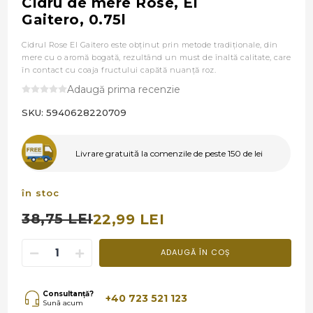
Cidru de mere Rose, El
Gaitero, 0.75l
Cidrul Rose El Gaitero este obţinut prin metode tradiţionale, din
mere cu o aromă bogată, rezultând un must de înaltă calitate, care
în contact cu coaja fructului capătă nuanţă roz.
Adaugă prima recenzie
SKU:
5940628220709
Livrare gratuită la comenzile de peste 150 de lei
în stoc
38,75 LEI
22,99 LEI
ADAUGĂ ÎN COȘ
Consultanță?
+40 723 521 123
Sună acum