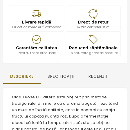
Livrare rapidă
Drept de retur
Oricât de mare ar fi comanda
14 zile calendaristice
Garantăm calitatea
Reduceri săptămânale
Pentru toate produsele
La anumite game de produse
DESCRIERE
SPECIFICAȚII
RECENZII
Cidrul Rose El Gaitero este obţinut prin metode
tradiţionale, din mere cu o aromă bogată, rezultând
un must de înaltă calitate, care în contact cu coaja
fructului capătă nuanţă roz. Dupa o fermentaţie
alcoolică lentă la temperaturi scăzute se obţine
cidrul natural de bază, iar procesul este finalizat cu