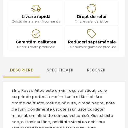
Livrare rapidă
Drept de retur
Oricât de mare ar fi comanda
14 zile calendaristice
Garantăm calitatea
Reduceri săptămânale
Pentru toate produsele
La anumite game de produse
DESCRIERE
SPECIFICAȚII
RECENZII
Etna Rosso Aitos este un vin roşu sofisticat, care
surprinde perfect terroir-ul unic al Siciliei. Are
arome de fructe roșii de pădure, cireșe negre, note
de fum, condimente uscate și un ușor caracter
mineral, amintind de cenușa vulcanică. Gustul este
sec, cu taninuri fine, aciditate vie și un echilibru