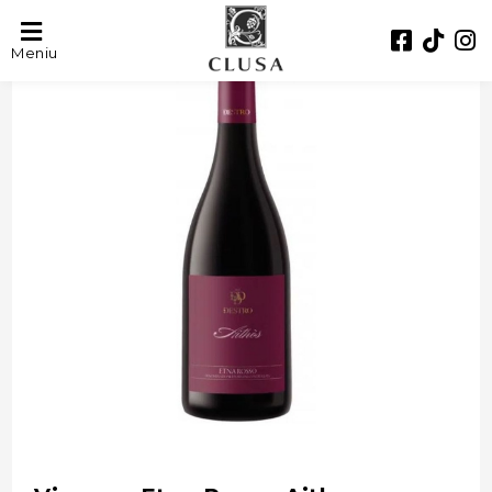
- 30%
Meniu