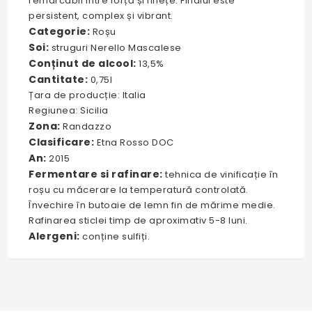
remarcabil între forță și finețe. Finalul este
persistent, complex și vibrant.
Categorie:
Roșu
Soi:
struguri Nerello Mascalese
Conținut de alcool:
13,5%
Cantitate:
0,75l
Țara de producție: Italia
Regiunea: Sicilia
Zona:
Randazzo
Clasificare:
Etna Rosso DOC
An:
2015
Fermentare si rafinare:
tehnica de vinificație în
roșu cu măcerare la temperatură controlată.
Învechire în butoaie de lemn fin de mărime medie.
Rafinarea sticlei timp de aproximativ 5-8 luni.
Alergeni:
conține sulfiți.