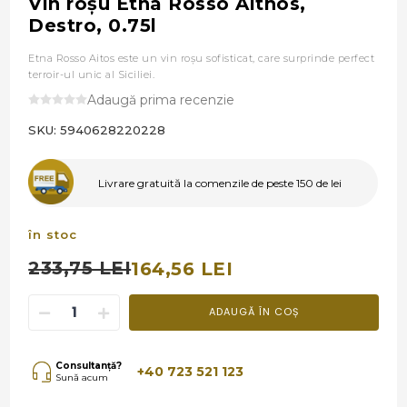
Vin roşu Etna Rosso Aithos,
Destro, 0.75l
Etna Rosso Aitos este un vin roşu sofisticat, care surprinde perfect
terroir-ul unic al Siciliei.
Adaugă prima recenzie
SKU:
5940628220228
Livrare gratuită la comenzile de peste 150 de lei
în stoc
233,75 LEI
164,56 LEI
ADAUGĂ ÎN COȘ
Consultanță?
+40 723 521 123
Sună acum