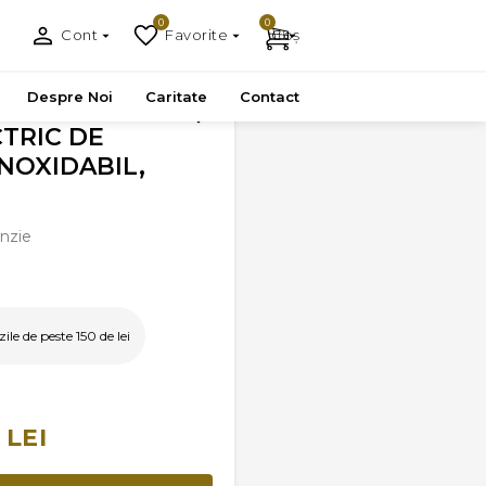
0
0
Cont
Favorite
Coș
ABIL, 1L
Despre Noi
Caritate
Contact
TRIC DE
INOXIDABIL,
nzie
le de peste 150 de lei
 LEI