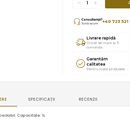
Consultanță?
+40 723 521 
Sună acum
Livrare rapidă
Oricât de mare ar fi
comanda
Garantăm
calitatea
Pentru toate produsele
ERE
SPECIFICAȚII
RECENZII
oxidabil. Capacitate: 1L