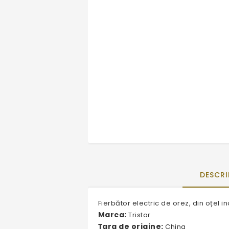
DESCRI
Fierbător electric de orez, din oțel in
Marca:
Tristar
Țara de origine:
China