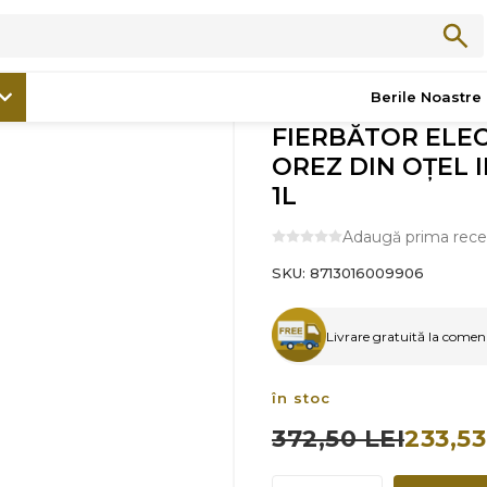
Produse Asiatice
/
FIERBĂTOR ELECTRIC DE OREZ DIN OȚEL INOXID
Berile Noastre
FIERBĂTOR ELEC
OREZ DIN OȚEL 
1L
Adaugă prima rece
SKU:
8713016009906
Livrare gratuită la comenzi
în stoc
372,50 LEI
233,53