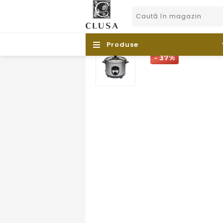
/
Produse
- 37%