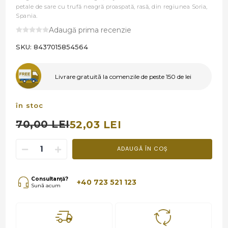
petale de sare cu trufă neagră proaspată, rasă, din regiunea Soria,
Spania.
Adaugă prima recenzie
SKU:
8437015854564
Livrare gratuită la comenzile de peste 150 de lei
în stoc
70,00 LEI
52,03 LEI
ADAUGĂ ÎN COȘ
Consultanță?
+40 723 521 123
Sună acum