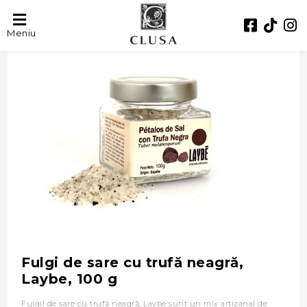
- 26%
Meniu
Fulgi de sare cu trufă neagră,
Laybe, 100 g
Fulgii de sare cu trufă neagră, Laybe sunt un mix artizanal de