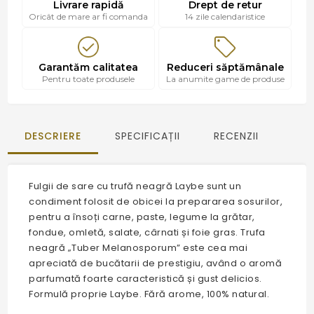
Livrare rapidă
Drept de retur
Oricât de mare ar fi comanda
14 zile calendaristice
Garantăm calitatea
Reduceri săptămânale
Pentru toate produsele
La anumite game de produse
DESCRIERE
SPECIFICAȚII
RECENZII
Fulgii de sare cu trufă neagră Laybe sunt un
condiment folosit de obicei la prepararea sosurilor,
pentru a însoți carne, paste, legume la grătar,
fondue, omletă, salate, cârnati și foie gras. Trufa
neagră „Tuber Melanosporum” este cea mai
apreciată de bucătarii de prestigiu, având o aromă
parfumată foarte caracteristică și gust delicios.
Formulă proprie Laybe. Fără arome, 100% natural.