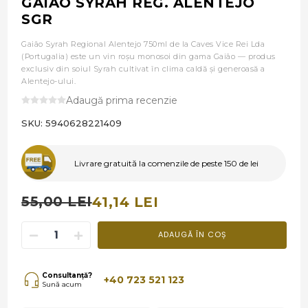
GAIAO SYRAH REG. ALENTEJO
SGR
Gaião Syrah Regional Alentejo 750ml de la Caves Vice Rei Lda
(Portugalia) este un vin roșu monosoi din gama Gaião — produs
exclusiv din soiul Syrah cultivat în clima caldă și generoasă a
Alentejo-ului.
Adaugă prima recenzie
SKU:
5940628221409
Livrare gratuită la comenzile de peste 150 de lei
55,00 LEI
41,14 LEI
ADAUGĂ ÎN COȘ
Consultanță?
+40 723 521 123
Sună acum