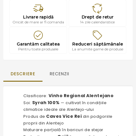
Livrare rapidă
Drept de retur
Oricât de mare ar fi comanda
14 zile calendaristice
Garantăm calitatea
Reduceri săptămânale
Pentru toate produsele
La anumite game de produse
DESCRIERE
RECENZII
Vinho Regional Alentejano
Clasificare:
Syrah 100%
Soi:
— cultivat în condițiile
climatice ideale ale Alentejo-ului
Caves Vice Rei
Produs de
din podgoriile
proprii din Alentejo
Maturare parțială în baricuri de stejar