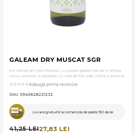
GALEAM DRY MUSCAT SGR
Vin alb sec din soiul Muscat, cu culoare galben-pai pal și reflexe
verzui, aromatic și proaspăt, cu note de flori albe, citrice și piersică.
Adaugă prima recenzie
SKU:
5940628221232
Livrare gratuită la comenzile de peste 150 de lei
41,25 LEI
27,83 LEI