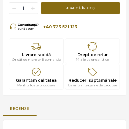
ADAUGĂ ÎN COȘ
Consultanță?
+40 723 521 123
Sună acum
Livrare rapidă
Drept de retur
Oricât de mare ar fi comanda
14 zile calendaristice
Garantăm calitatea
Reduceri săptămânale
Pentru toate produsele
La anumite game de produse
RECENZII