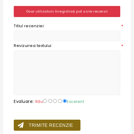
Doar utilizatorii înregistrați pot scrie recenzii
Titlul recenziei:
*
Revizuirea textului:
*
Evaluare:
Rău
Excelent
TRIMITE RECENZIE