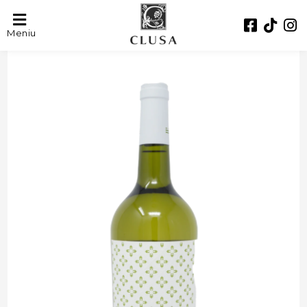
- 33%
Meniu