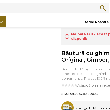
/
Băuturi
/
Băutură cu ghimbir Nr.1 Original, Gimber, 700ml
Berile Noastre
Ne pare rău - acest 
disponibil
Băutură cu ghimb
Original, Gimber
Gimber Nr.1 Original este o b
amestec delicios de ghimbir 
condimente. Produs 100% nat
Adaugă prima rece
SKU:
5940628220624
Livrare gratuită la comenzi