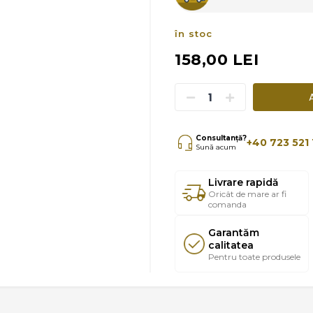
în stoc
158,00 LEI
Consultanță?
+40 723 521 
Sună acum
Livrare rapidă
Oricât de mare ar fi
comanda
Garantăm
calitatea
Pentru toate produsele