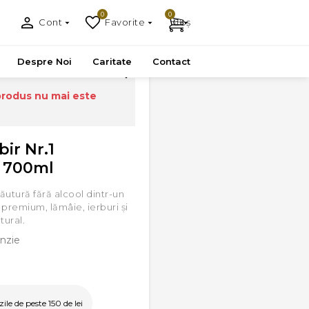
0
0
Cont
Favorite
Coș
Despre Noi
Caritate
Contact
produs nu mai este
ir Nr.1
, 700ml
ăutură fără alcool dintr-un
premium, lămâie, ierburi şi
ural.
nzie
le de peste 150 de lei