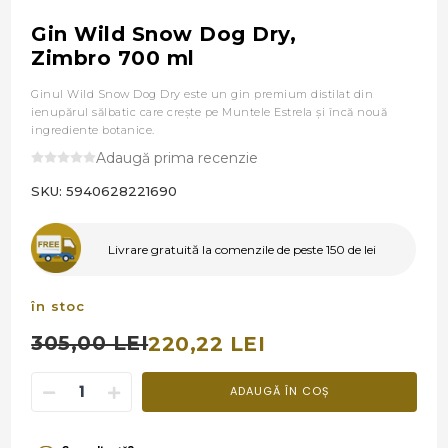
Gin Wild Snow Dog Dry,
Zimbro 700 ml
Ginul Wild Snow Dog Dry este un gin premium distilat din
ienupărul sălbatic care creşte pe Muntele Estrela şi încă nouă
ingrediente botanice.
Adaugă prima recenzie
SKU:
5940628221690
Livrare gratuită la comenzile de peste 150 de lei
în stoc
305,00 LEI
220,22 LEI
ADAUGĂ ÎN COȘ