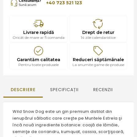
Consultanță?
+40 723 521 123
Sună acum
Livrare rapidă
Drept de retur
Oricât de mare ar fi comanda
14 zile calendaristice
Garantăm calitatea
Reduceri săptămânale
Pentru toate produsele
La anumite game de produse
DESCRIERE
SPECIFICAȚII
RECENZII
Wild Snow Dog este un gin premium distilat din
ienupărul sălbatic care creşte pe Muntele Estrela şi
încă nouă ingrediente botanice: coajă de lămâie,
seminţe de coriandru, kumquat, cassia, scorţişoară,