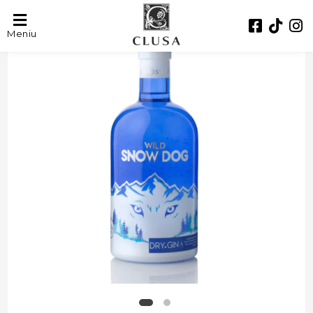
- 28%
Meniu