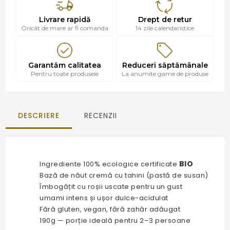
Livrare rapidă
Drept de retur
Oricât de mare ar fi comanda
14 zile calendaristice
Garantăm calitatea
Reduceri săptămânale
Pentru toate produsele
La anumite game de produse
DESCRIERE
RECENZII
BIO
Ingrediente 100% ecologice certificate
Bază de năut cremă cu tahini (pastă de susan)
Îmbogățit cu roșii uscate pentru un gust
umami intens și ușor dulce-acidulat
Fără gluten, vegan, fără zahăr adăugat
190g — porție ideală pentru 2–3 persoane