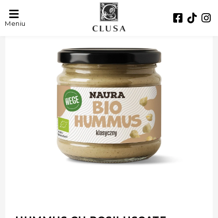
- 44%
Meniu