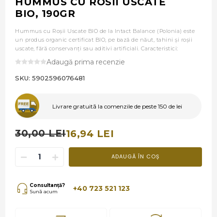
HUMMUS CU ROSII USCATE
BIO, 190GR
Hummus cu Roșii Uscate BIO de la Intact Balance (Polonia) este
un produs organic certificat BIO, pe bază de năut, tahini și roșii
uscate, fără conservanți sau aditivi artificiali. Caracteristici:
Adaugă prima recenzie
SKU:
5902596076481
Livrare gratuită la comenzile de peste 150 de lei
30,00 LEI
16,94 LEI
ADAUGĂ ÎN COȘ
Consultanță?
+40 723 521 123
Sună acum